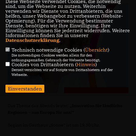
Diese Webseite verwendet Cookies, die notwendig
sind, um die Webseite zu nutzen. Weiterhin
verwenden wir Dienste von Drittanbietern, die uns
helfen, unser Webangebot zu verbessern (Website-
Optmierung). Für die Verwendung bestimmter
Dienste, benötigen wir Ihre Einwilligung. Ihre
Einwilligung können Sie jederzeit widerrufen. Weitere
Informationen finden Sie in unserer
Datenschutzerklärung
.
Technisch notwendige Cookies (
Übersicht
)
Die notwendigen Cookies werden allein für den
ordnungsgemäßen Gebrauch der Webseite benötigt.
Cookies von Drittanbietern (
Hinweis
)
Derzeit verzichten wir auf Scripte von Drittanbietern auf der
Webseite.
Einverstanden
Das Thema des Abends lautet:
Innovation für ländliche
Regionen – aus Europa für uns!“
Beginn im Gasthaus „Sonne“ ist um 19.30 Uhr.