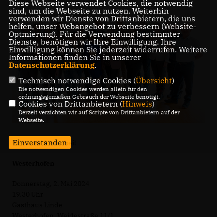
Diese Webseite verwendet Cookies, die notwendig
sind, um die Webseite zu nutzen. Weiterhin
verwenden wir Dienste von Drittanbietern, die uns
helfen, unser Webangebot zu verbessern (Website-
Optmierung). Für die Verwendung bestimmter
Dienste, benötigen wir Ihre Einwilligung. Ihre
Einwilligung können Sie jederzeit widerrufen. Weitere
Informationen finden Sie in unserer
Datenschutzerklärung
.
Technisch notwendige Cookies (
Übersicht
)
Die notwendigen Cookies werden allein für den
ordnungsgemäßen Gebrauch der Webseite benötigt.
Cookies von Drittanbietern (
Hinweis
)
Derzeit verzichten wir auf Scripte von Drittanbietern auf der
Webseite.
Einverstanden
Kommen Sie vorbei!
Westerhofen
Donnerstag, 2. Mai 2024
19.30 Uhr
Gasthaus Linde
Westerhofen, Weidestraße 11/1