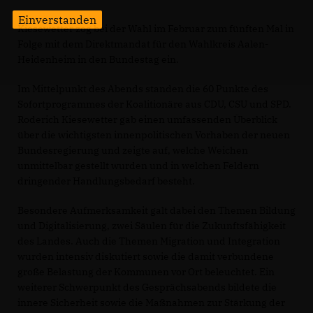
Einverstanden
Kiesewetter zog bei der Wahl im Februar zum fünften Mal in
Folge mit dem Direktmandat für den Wahlkreis Aalen-
Heidenheim in den Bundestag ein.
Im Mittelpunkt des Abends standen die 60 Punkte des
Sofortprogrammes der Koalitionäre aus CDU, CSU und SPD.
Roderich Kiesewetter gab einen umfassenden Überblick
über die wichtigsten innenpolitischen Vorhaben der neuen
Bundesregierung und zeigte auf, welche Weichen
unmittelbar gestellt wurden und in welchen Feldern
dringender Handlungsbedarf besteht.
Besondere Aufmerksamkeit galt dabei den Themen Bildung
und Digitalisierung, zwei Säulen für die Zukunftsfähigkeit
des Landes. Auch die Themen Migration und Integration
wurden intensiv diskutiert sowie die damit verbundene
große Belastung der Kommunen vor Ort beleuchtet. Ein
weiterer Schwerpunkt des Gesprächsabends bildete die
innere Sicherheit sowie die Maßnahmen zur Stärkung der