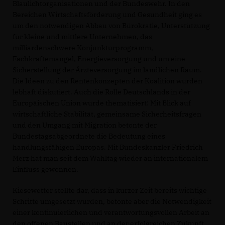
Blaulichtorganisationen und der Bundeswehr. In den
Bereichen Wirtschaftsförderung und Gesundheit ging es
um den notwendigen Abbau von Bürokratie, Unterstützung
für kleine und mittlere Unternehmen, das
milliardenschwere Konjunkturprogramm,
Fachkräftemangel, Energieversorgung und um eine
Sicherstellung der Ärzteversorgung im ländlichen Raum.
Die Ideen zu den Rentenkonzepten der Koalition wurden
lebhaft diskutiert. Auch die Rolle Deutschlands in der
Europäischen Union wurde thematisiert: Mit Blick auf
wirtschaftliche Stabilität, gemeinsame Sicherheitsfragen
und den Umgang mit Migration betonte der
Bundestagsabgeordnete die Bedeutung eines
handlungsfähigen Europas. Mit Bundeskanzler Friedrich
Merz hat man seit dem Wahltag wieder an internationalem
Einfluss gewonnen.
Kiesewetter stellte dar, dass in kurzer Zeit bereits wichtige
Schritte umgesetzt wurden, betonte aber die Notwendigkeit
einer kontinuierlichen und verantwortungsvollen Arbeit an
den offenen Baustellen und an der erfolgreichen Zukunft